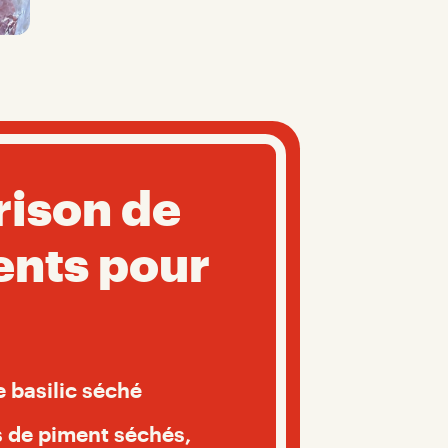
rison de
ents pour
de basilic séché
s de piment séchés,