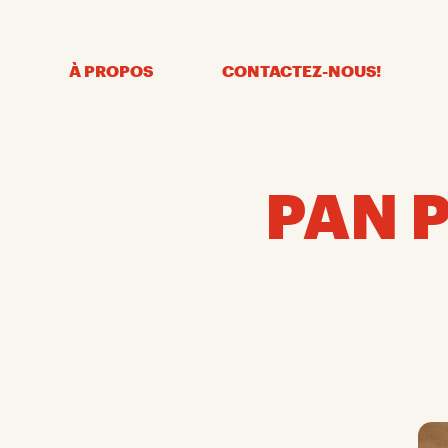
Skip
Skip
to
to
content
navigation
À PROPOS
CONTACTEZ-NOUS!
PAN P