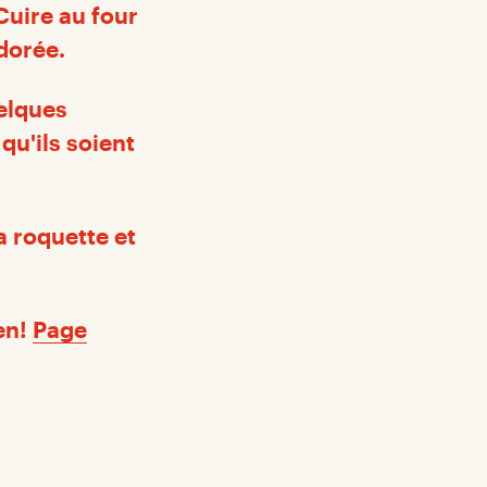
Cuire au four
 dorée.
uelques
qu'ils soient
a roquette et
ien!
Page