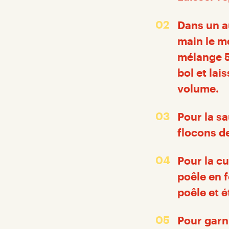
Dans un au
main le mé
mélange 5 
bol et lai
volume.
Pour la s
flocons de
Pour la cu
poêle en f
poêle et é
Pour garni