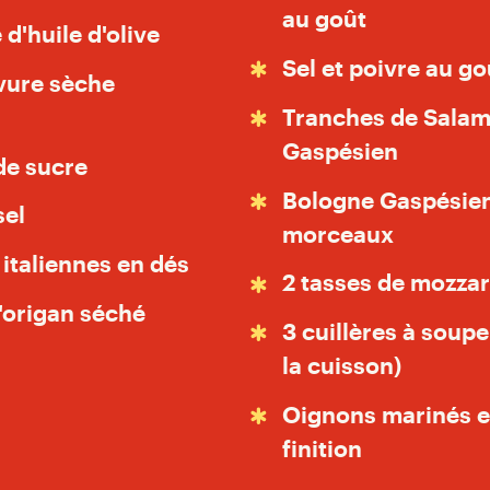
au goût
 d'huile d'olive
Sel et poivre au go
evure sèche
Tranches de Salam
Gaspésien
 de sucre
Bologne Gaspésien
sel
morceaux
 italiennes en dés
2 tasses de mozzar
d'origan séché
3 cuillères à soupe
la cuisson)
Oignons marinés et
finition