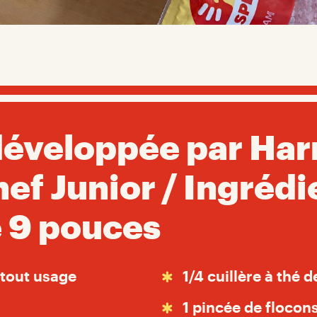
développée par Har
f Junior / Ingrédi
e 9 pouces
 tout usage
1/4 cuillère à thé 
1 pincée de flocon