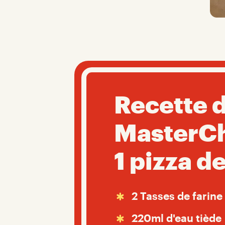
Recette 
MasterChe
1 pizza d
2 Tasses de farine
220ml d'eau tiède