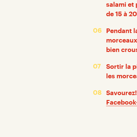
salami et 
de 15 à 20
Pendant la
morceaux d
bien crous
Sortir la 
les morce
Savourez! 
Facebook-