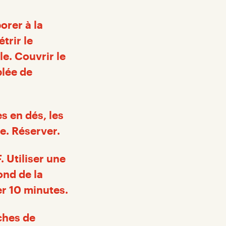
orer à la
trir le
e. Couvrir le
blée de
s en dés, les
re. Réserver.
. Utiliser une
ond de la
er 10 minutes.
nches de